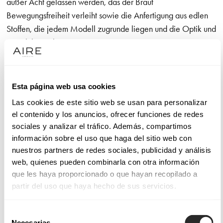
außer Acht gelassen werden, das der Braut
Bewegungsfreiheit verleiht sowie die Anfertigung aus edlen
Stoffen, die jedem Modell zugrunde liegen und die Optik und
Haptik bezaubern
Die Stoffe und Stile unserer Brautkleider
Esta página web usa cookies
Die Brautkleider von Aire Barcelona sind mit Verarbeitungen
Las cookies de este sitio web se usan para personalizar
und Applikationen versehen, die einen bewundernswerten
el contenido y los anuncios, ofrecer funciones de redes
Stil hervorheben. Dabei kann es sich um
meerjungfrau
sociales y analizar el tráfico. Además, compartimos
brautkleider
mit geschnürtem Brust- und Taillenbereich
información sobre el uso que haga del sitio web con
handeln, die den Körper zart und mit der richtigen Brise
nuestros partners de redes sociales, publicidad y análisis
Gewagtheit umhüllen.
web, quienes pueden combinarla con otra información
que les haya proporcionado o que hayan recopilado a
In unseren Kollektionen an Brautkleidern Aire Atelier, Aire
partir del uso que haya hecho de sus servicios.
Barcelona, Aire Boho, Aire Royale und Aire Diamond finden
Sie nicht nur sehr viele unterschiedliche Designs, sondern
Selección
Necesarias