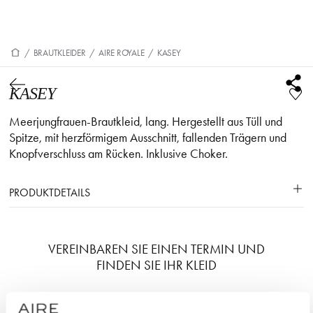
/
BRAUTKLEIDER
/
AIRE ROYALE
/
KASEY
KASEY
Meerjungfrauen-Brautkleid, lang. Hergestellt aus Tüll und
Spitze, mit herzförmigem Ausschnitt, fallenden Trägern und
Knopfverschluss am Rücken. Inklusive Choker.
PRODUKTDETAILS
VEREINBAREN SIE EINEN TERMIN UND
FINDEN SIE IHR KLEID