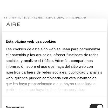
/
BRAUTKLEIDER
/
BRAUT-HAARSCHMUCK
/
9LTA3DIAD00
9LTA3DIAD00
Esta página web usa cookies
Romantischer Braut-Haarreif. Angefertigt aus Stoffblumen mit
Strassdetails. Exklusives Outfit MB Accessories.
Las cookies de este sitio web se usan para personalizar
el contenido y los anuncios, ofrecer funciones de redes
sociales y analizar el tráfico. Además, compartimos
información sobre el uso que haga del sitio web con
nuestros partners de redes sociales, publicidad y análisis
TERMIN VEREINBAREN
web, quienes pueden combinarla con otra información
que les haya proporcionado o que hayan recopilado a
partir del uso que haya hecho de sus servicios.
Selección
Necesarias