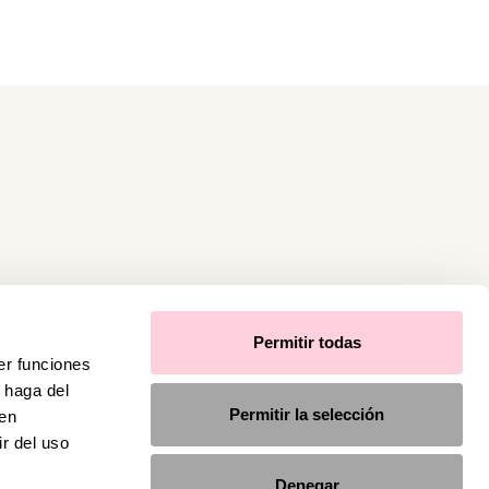
Permitir todas
er funciones
 haga del
Permitir la selección
den
r del uso
Denegar