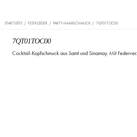
STARTSEITE
/
FESTKLEIDER
/
PARTY-HAARSCHMUCK
/
7QT01TOC00
7QT01TOC00
Cocktail-Kopfschmuck aus Samt und Sinamay. Mit Federver