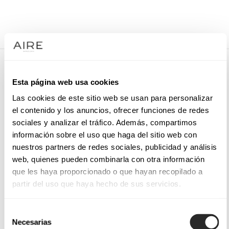
/
FESTKLEIDER
/
FESTTASCHE
/
1QY10BTLP0
1QY10BTLP0
Esta página web usa cookies
Abendclutch. Gefertigt aus Buntal.
Las cookies de este sitio web se usan para personalizar
el contenido y los anuncios, ofrecer funciones de redes
sociales y analizar el tráfico. Además, compartimos
información sobre el uso que haga del sitio web con
TERMIN VEREINBAREN
nuestros partners de redes sociales, publicidad y análisis
web, quienes pueden combinarla con otra información
que les haya proporcionado o que hayan recopilado a
partir del uso que haya hecho de sus servicios.
Selección
Necesarias
de