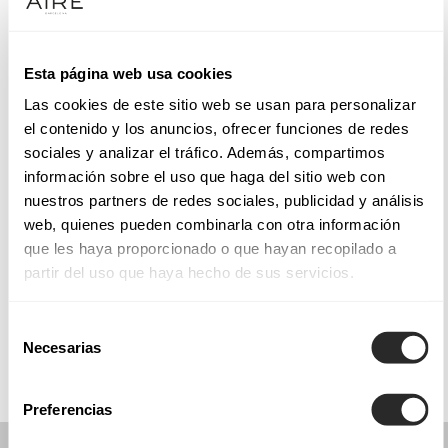
Dienstag: 10:00–13:00 Uhr, 17:00–20:00 Uhr
Mittwoch: 10:00–13:00 Uhr, 17:00–20:00 Uhr
Donnerstag: 10:00–13:00 Uhr, 17:00–20:00 Uhr
Esta página web usa cookies
Freitag: 10:00–13:00 Uhr, 17:00–20:00 Uhr
Las cookies de este sitio web se usan para personalizar
Samstag: Geschlossen
el contenido y los anuncios, ofrecer funciones de redes
Sonntag: Geschlossen
sociales y analizar el tráfico. Además, compartimos
información sobre el uso que haga del sitio web con
nuestros partners de redes sociales, publicidad y análisis
TERMIN VEREINBAREN
web, quienes pueden combinarla con otra información
que les haya proporcionado o que hayan recopilado a
partir del uso que haya hecho de sus servicios.
KOLLEKTIONEN
KOMMUNION
Selección
Necesarias
de
consentimiento
Preferencias