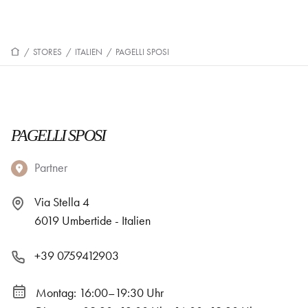
/
STORES
/
ITALIEN
/
PAGELLI SPOSI
PAGELLI SPOSI
Partner
Via Stella 4
6019 Umbertide - Italien
+39 0759412903
Montag: 16:00–19:30 Uhr