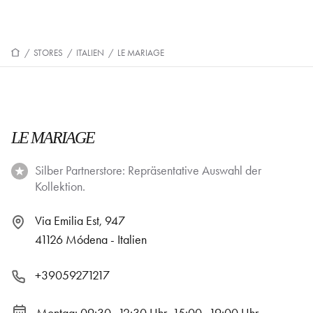
/
STORES
/
ITALIEN
/
LE MARIAGE
LE MARIAGE
Silber Partnerstore: Repräsentative Auswahl der
Kollektion.
Via Emilia Est, 947
41126 Módena - Italien
+39059271217