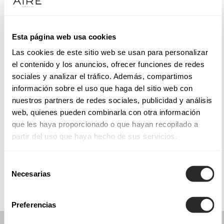
Dienstag: 09:30–17:30 Uhr
Mittwoch: 09:30–17:30 Uhr
Donnerstag: 09:30–17:30 Uhr
Esta página web usa cookies
Freitag: 09:30–17:30 Uhr
Las cookies de este sitio web se usan para personalizar
Samstag: 10:00–17:30 Uhr
el contenido y los anuncios, ofrecer funciones de redes
Sonntag: Geschlossen
sociales y analizar el tráfico. Además, compartimos
información sobre el uso que haga del sitio web con
nuestros partners de redes sociales, publicidad y análisis
TERMIN VEREINBAREN
web, quienes pueden combinarla con otra información
que les haya proporcionado o que hayan recopilado a
partir del uso que haya hecho de sus servicios.
KOLLEKTIONEN
KOMMUNION
Selección
Necesarias
de
consentimiento
Preferencias