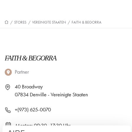
/
STORES
/
VEREINIGTE STAATEN
/
FAITH & BEGORRA
FAITH & BEGORRA
Partner
40 Broadway
07834 Denville - Vereinigte Staaten
+(973) 625-0070
Montag: 09:30–17:30 Uhr