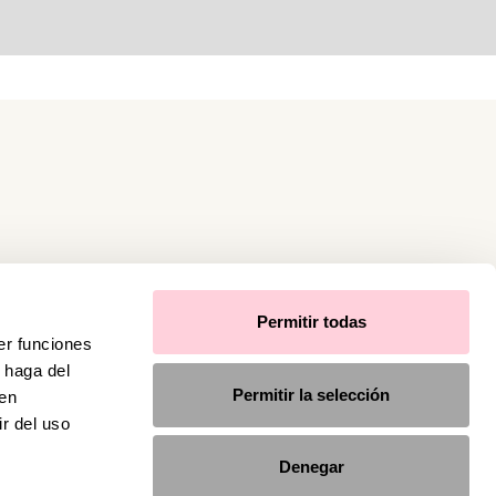
Permitir todas
er funciones
 haga del
Permitir la selección
den
r del uso
Denegar