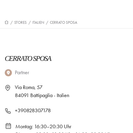
/
STORES
/
ITALIEN
/
CERRATO SPOSA
CERRATO SPOSA
Partner
Via Roma, 57
84091 Battipaglia - Italien
+390828307178
Montag: 16:30–20:30 Uhr