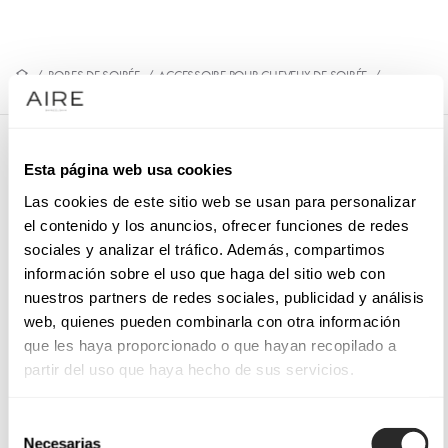
/
ROBES DE SOIRÉE
/
ACCESSOIRE POUR CHEVEUX DE SOIRÉE
/
9QT17TOC00
9QT17TOC00
Esta página web usa cookies
Coiffe de soirée. Nœud.
Las cookies de este sitio web se usan para personalizar
el contenido y los anuncios, ofrecer funciones de redes
sociales y analizar el tráfico. Además, compartimos
información sobre el uso que haga del sitio web con
PRENEZ RENDEZ-VOUS
nuestros partners de redes sociales, publicidad y análisis
web, quienes pueden combinarla con otra información
que les haya proporcionado o que hayan recopilado a
partir del uso que haya hecho de sus servicios.
Selección
Necesarias
de