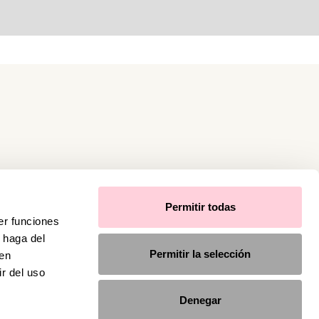
Permitir todas
er funciones
 haga del
Permitir la selección
den
r del uso
Denegar