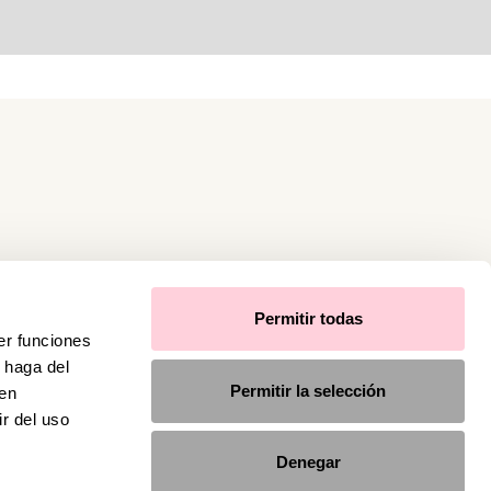
Permitir todas
er funciones
 haga del
Permitir la selección
den
r del uso
Denegar