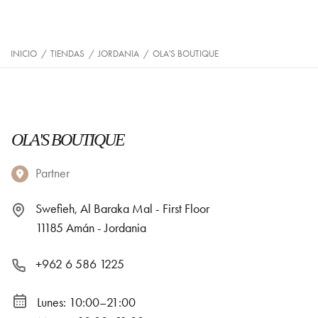
INICIO
/
TIENDAS
/
JORDANIA
/
OLA'S BOUTIQUE
OLA'S BOUTIQUE
Partner
Swefieh, Al Baraka Mal - First Floor
11185 Amán - Jordania
+962 6 586 1225
Lunes: 10:00–21:00