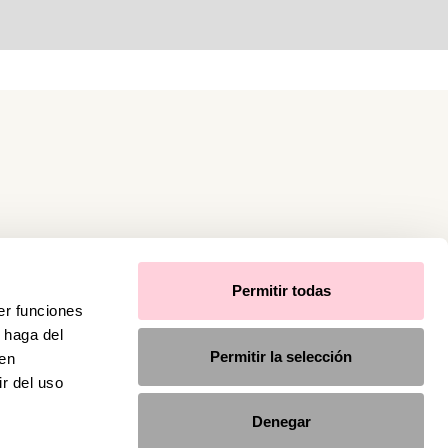
Permitir todas
er funciones
 haga del
Permitir la selección
den
r del uso
Denegar