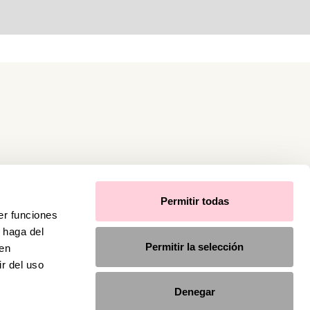
Permitir todas
er funciones
 haga del
Permitir la selección
den
r del uso
Denegar