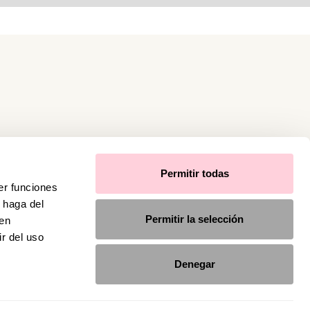
Permitir todas
er funciones
 haga del
Permitir la selección
den
r del uso
Denegar