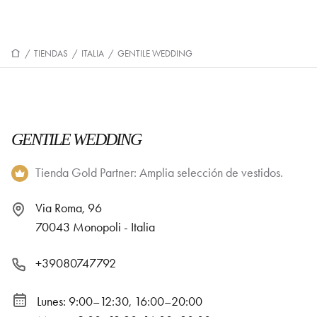
/
TIENDAS
/
ITALIA
/
GENTILE WEDDING
GENTILE WEDDING
Tienda Gold Partner: Amplia selección de vestidos.
Via Roma, 96
70043 Monopoli - Italia
+39080747792
Lunes: 9:00–12:30, 16:00–20:00