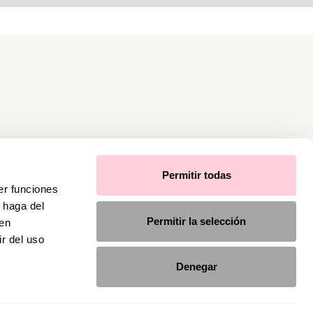
Permitir todas
er funciones
 haga del
Permitir la selección
den
r del uso
Denegar