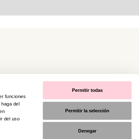
Permitir todas
er funciones
 haga del
Permitir la selección
den
r del uso
Denegar