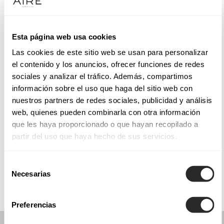
Martes: 10:00–13:30, 18:00–21:00
Miércoles: 10:00–13:30, 18:00–21:00
Jueves: 10:00–13:30, 18:00–21:00
Esta página web usa cookies
Viernes: 10:00–13:30, 18:00–21:00
Las cookies de este sitio web se usan para personalizar
Sábado: 10:00–13:30
el contenido y los anuncios, ofrecer funciones de redes
Domingo: Cerrado
sociales y analizar el tráfico. Además, compartimos
información sobre el uso que haga del sitio web con
nuestros partners de redes sociales, publicidad y análisis
PIDE TU CITA
web, quienes pueden combinarla con otra información
que les haya proporcionado o que hayan recopilado a
partir del uso que haya hecho de sus servicios.
COLECCIONES
COMUNIÓN
Selección
Necesarias
de
consentimiento
Preferencias