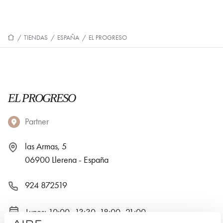
/
TIENDAS
/
ESPAÑA
/
EL PROGRESO
EL PROGRESO
Partner
las Armas, 5
06900 Llerena - España
924 872519
Lunes: 10:00–13:30, 18:00–21:00