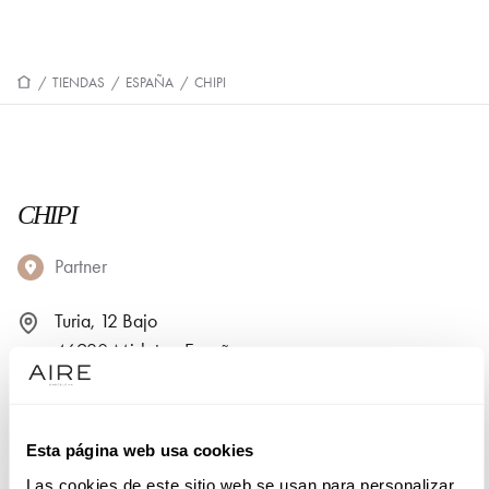
/
TIENDAS
/
ESPAÑA
/
CHIPI
CHIPI
Partner
Turia, 12 Bajo
46920 Mislata - España
+34671 761204
Esta página web usa cookies
PIDE TU CITA
Las cookies de este sitio web se usan para personalizar