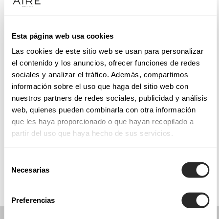
Martes: 10:00–13:30, 17:00–20:00
Miércoles: 10:00–13:30, 17:00–20:00
Jueves: 10:00–13:30, 17:00–20:00
Esta página web usa cookies
Viernes: 10:00–13:30, 17:00–20:00
Las cookies de este sitio web se usan para personalizar
Sábado: 10:00–13:30, 17:00–20:00
el contenido y los anuncios, ofrecer funciones de redes
Domingo: Cerrado
sociales y analizar el tráfico. Además, compartimos
información sobre el uso que haga del sitio web con
nuestros partners de redes sociales, publicidad y análisis
PIDE TU CITA
web, quienes pueden combinarla con otra información
que les haya proporcionado o que hayan recopilado a
partir del uso que haya hecho de sus servicios.
COLECCIONES
COMUNIÓN
Selección
Necesarias
de
consentimiento
Preferencias