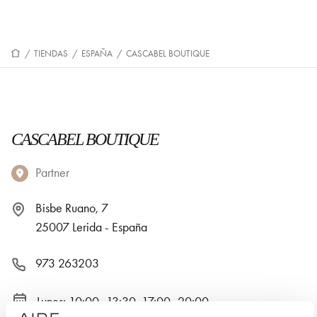
/
TIENDAS
/
ESPAÑA
/
CASCABEL BOUTIQUE
CASCABEL BOUTIQUE
Partner
Bisbe Ruano, 7
25007 Lerida - España
973 263203
Lunes: 10:00–13:30, 17:00–20:00