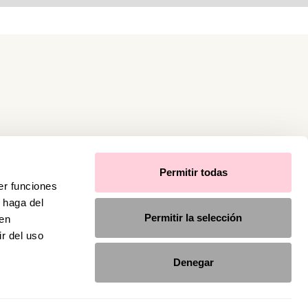
Permitir todas
er funciones
 haga del
Permitir la selección
den
r del uso
Denegar