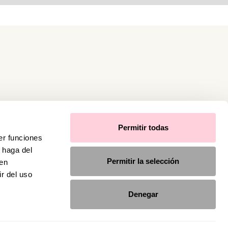
Permitir todas
er funciones
 haga del
Permitir la selección
den
r del uso
Denegar