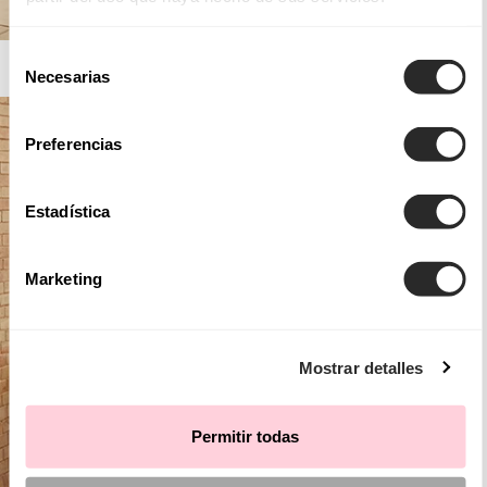
Selección
AIRE BARCELONA
Necesarias
de
consentimiento
Preferencias
Estadística
Marketing
Mostrar detalles
Permitir todas