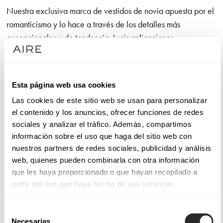
Nuestra exclusiva marca de vestidos de novia apuesta por el
romanticismo y lo hace a través de los detalles más
excepcionales y de tendencia. Lucir aplicaciones
extraordinarias de camino al altar es un lujo. No olvidamos el
diseño de líneas puras que otorga a la novia una amplia
libertad de movimiento, así como la confección con telas
Esta página web usa cookies
nobles que utilizamos en cada modelo y que son un gusto
Las cookies de este sitio web se usan para personalizar
para la vista y para el tacto.
el contenido y los anuncios, ofrecer funciones de redes
sociales y analizar el tráfico. Además, compartimos
Sucumbirás con la línea de vestidos de alta costura Aire
información sobre el uso que haga del sitio web con
Atelier si tus máximas son calidad y moda. Sentirás
nuestros partners de redes sociales, publicidad y análisis
admiración por los modelos Aire Barcelona, que funden la
web, quienes pueden combinarla con otra información
elegancia con la sensualidad, dando lugar a confecciones
que les haya proporcionado o que hayan recopilado a
muy femeninas con las que celebrar el amor. Y te gustarán los
partir del uso que haya hecho de sus servicios.
diseños de Aire Boho si eres una novia con sensibilidad por
los detalles que, decididamente, quiere dar el “sí, quiero”
Selección
enfundada en un vestido de novia sencillo en apariencia,
Necesarias
de