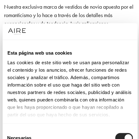
Nuestra exclusiva marca de vestidos de novia apuesta por el
romanticismo y lo hace a través de los detalles más
excepcionales y de tendencia. Lucir aplicaciones
extraordinarias de camino al altar es un lujo. No olvidamos el
diseño de líneas puras que otorga a la novia una amplia
libertad de movimiento, así como la confección con telas
Esta página web usa cookies
nobles que utilizamos en cada modelo y que son un gusto
Las cookies de este sitio web se usan para personalizar
para la vista y para el tacto.
el contenido y los anuncios, ofrecer funciones de redes
sociales y analizar el tráfico. Además, compartimos
Sucumbirás con la línea de vestidos de alta costura Aire
información sobre el uso que haga del sitio web con
Atelier si tus máximas son calidad y moda. Sentirás
nuestros partners de redes sociales, publicidad y análisis
admiración por los modelos Aire Barcelona, que funden la
web, quienes pueden combinarla con otra información
elegancia con la sensualidad, dando lugar a confecciones
que les haya proporcionado o que hayan recopilado a
muy femeninas con las que celebrar el amor. Y te gustarán los
partir del uso que haya hecho de sus servicios.
diseños de Aire Boho si eres una novia con sensibilidad por
los detalles que, decididamente, quiere dar el “sí, quiero”
Selección
enfundada en un vestido de novia sencillo en apariencia,
Necesarias
de