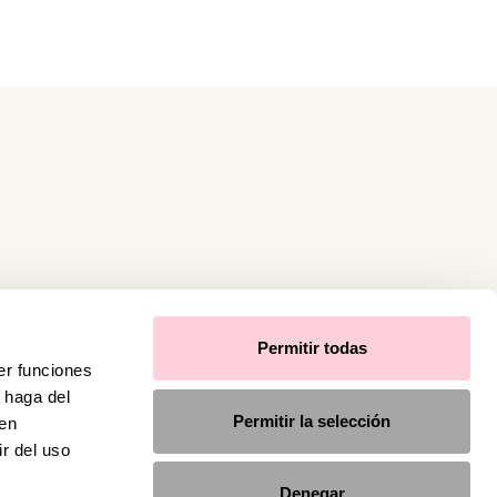
Permitir todas
er funciones
 haga del
Permitir la selección
den
r del uso
Denegar