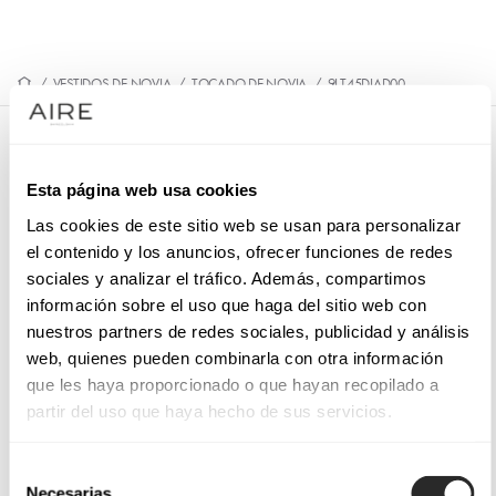
/
VESTIDOS DE NOVIA
/
TOCADO DE NOVIA
/
9LT45DIAD00
9LT45DIAD00
Esta página web usa cookies
Diadema de novia de estilo juvenil, realizada en raso. Un
delicado outfit MB Accessories.
Las cookies de este sitio web se usan para personalizar
el contenido y los anuncios, ofrecer funciones de redes
sociales y analizar el tráfico. Además, compartimos
información sobre el uso que haga del sitio web con
nuestros partners de redes sociales, publicidad y análisis
PIDE CITA
web, quienes pueden combinarla con otra información
que les haya proporcionado o que hayan recopilado a
partir del uso que haya hecho de sus servicios.
Selección
Necesarias