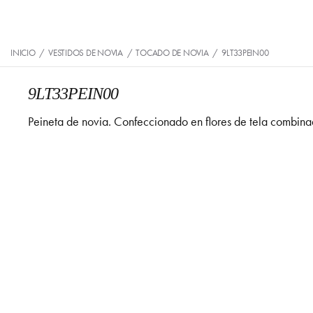
INICIO
/
VESTIDOS DE NOVIA
/
TOCADO DE NOVIA
/
9LT33PEIN00
9LT33PEIN00
Peineta de novia. Confeccionado en flores de tela combi