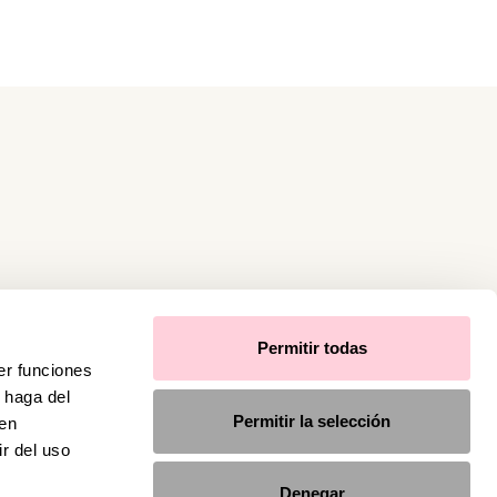
Permitir todas
er funciones
 haga del
Permitir la selección
den
r del uso
Denegar