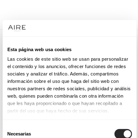
/
VESTIDOS DE NOVIA
/
TOCADO DE NOVIA
/
7LT28DIAD0P
7LT28DIAD0P
Esta página web usa cookies
Diadema elegante, con aplicaciones de pedrería.
Las cookies de este sitio web se usan para personalizar
el contenido y los anuncios, ofrecer funciones de redes
sociales y analizar el tráfico. Además, compartimos
información sobre el uso que haga del sitio web con
PIDE CITA
nuestros partners de redes sociales, publicidad y análisis
web, quienes pueden combinarla con otra información
que les haya proporcionado o que hayan recopilado a
partir del uso que haya hecho de sus servicios.
Selección
Necesarias
de