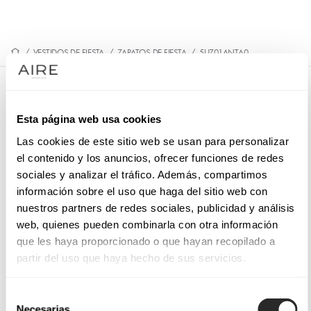
/
VESTIDOS DE FIESTA
/
ZAPATOS DE FIESTA
/
5UZ01ANTA0
5UZ01ANTA0
Esta página web usa cookies
Sandalia de cocktail en ante. Con plataforma, tacón alto y
hebilla redonda forrada.
Las cookies de este sitio web se usan para personalizar
el contenido y los anuncios, ofrecer funciones de redes
sociales y analizar el tráfico. Además, compartimos
información sobre el uso que haga del sitio web con
nuestros partners de redes sociales, publicidad y análisis
PIDE CITA
web, quienes pueden combinarla con otra información
que les haya proporcionado o que hayan recopilado a
partir del uso que haya hecho de sus servicios.
Selección
Necesarias