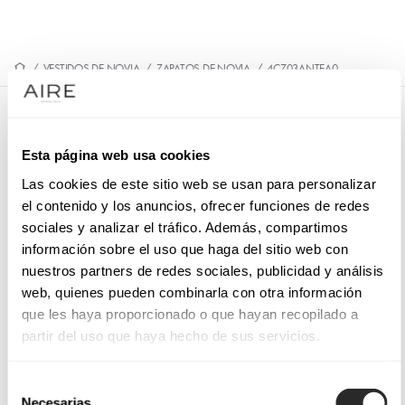
/
VESTIDOS DE NOVIA
/
ZAPATOS DE NOVIA
/
4CZ03ANTEA0
4CZ03ANTEA0
Esta página web usa cookies
Sandalia de novia en ante. Con plataforma, tacón alto y
empeine cruzado.
Las cookies de este sitio web se usan para personalizar
el contenido y los anuncios, ofrecer funciones de redes
sociales y analizar el tráfico. Además, compartimos
información sobre el uso que haga del sitio web con
nuestros partners de redes sociales, publicidad y análisis
PIDE CITA
web, quienes pueden combinarla con otra información
que les haya proporcionado o que hayan recopilado a
partir del uso que haya hecho de sus servicios.
Selección
Necesarias