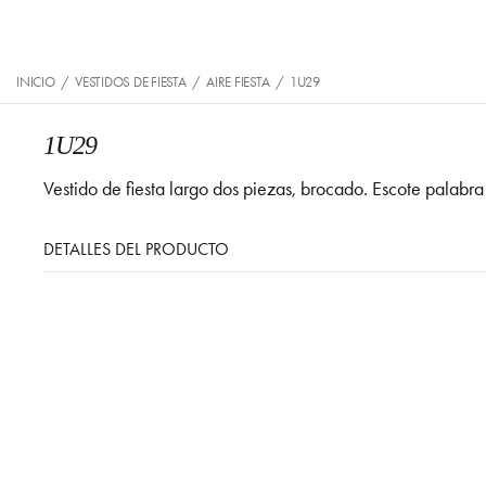
INICIO
/
VESTIDOS DE FIESTA
/
AIRE FIESTA
/
1U29
1U29
Vestido de fiesta largo dos piezas, brocado. Escote palabra
DETALLES DEL PRODUCTO