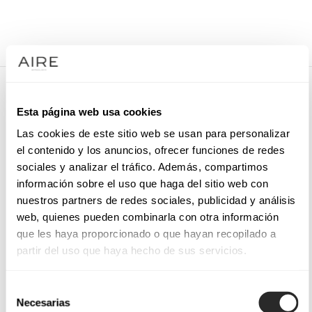
/
VESTIDOS DE FESTA
/
ACESSÓRIO DE FESTA
/
9QT20TOC00
9QT20TOC00
Esta página web usa cookies
Toucado de festa. Laço.
Las cookies de este sitio web se usan para personalizar
el contenido y los anuncios, ofrecer funciones de redes
sociales y analizar el tráfico. Además, compartimos
información sobre el uso que haga del sitio web con
SOLICITE UMA MARCAÇÃO
nuestros partners de redes sociales, publicidad y análisis
web, quienes pueden combinarla con otra información
que les haya proporcionado o que hayan recopilado a
partir del uso que haya hecho de sus servicios.
Selección
Necesarias
de