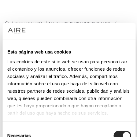
/
ROBES DE SOIRÉE
/
ACCESSOIRE POUR CHEVEUX DE SOIRÉE
/
9QT20TOC00
9QT20TOC00
Esta página web usa cookies
Coiffe de soirée. Nœud.
Las cookies de este sitio web se usan para personalizar
el contenido y los anuncios, ofrecer funciones de redes
sociales y analizar el tráfico. Además, compartimos
información sobre el uso que haga del sitio web con
PRENEZ RENDEZ-VOUS
nuestros partners de redes sociales, publicidad y análisis
web, quienes pueden combinarla con otra información
que les haya proporcionado o que hayan recopilado a
partir del uso que haya hecho de sus servicios.
Selección
Necesarias
de