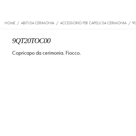
HOME
/
ABITI DA CERIMONIA
/
ACCESSORIO PER CAPELLI DA CERIMONIA
/
9
9QT20TOC00
Copricapo da cerimonia. Fiocco.