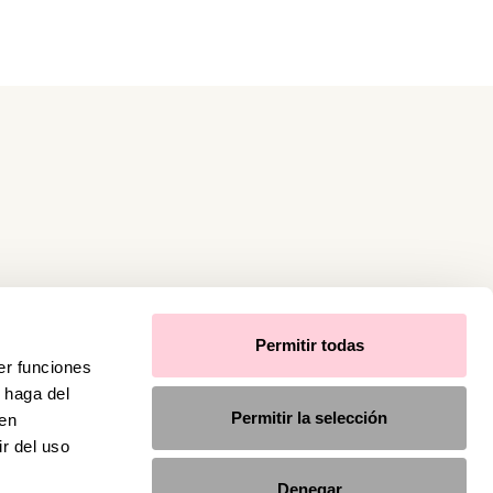
Permitir todas
er funciones
 haga del
Permitir la selección
den
r del uso
Denegar