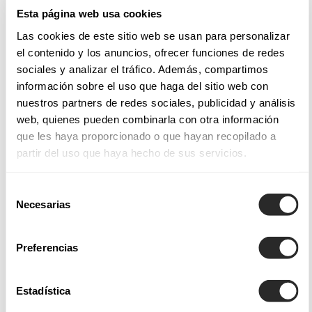
tissus nobles utilisés pour chaque modèle, un régal pour la
Esta página web usa cookies
vue et le toucher.
Las cookies de este sitio web se usan para personalizar
el contenido y los anuncios, ofrecer funciones de redes
Tissus et styles de nos robes de mariée
sociales y analizar el tráfico. Además, compartimos
información sobre el uso que haga del sitio web con
Les robes de mariée Aire Barcelona intègrent des finitions et
nuestros partners de redes sociales, publicidad y análisis
des applications qui permettent de créer des modèles
web, quienes pueden combinarla con otra información
magnifiques et saisissants, telles les
robes de mariée de
que les haya proporcionado o que hayan recopilado a
partir del uso que haya hecho de sus servicios.
coupe sirène
, ajustées du bustier jusqu'aux hanches, afin
d'envelopper le corps avec douceur et juste ce qu'il faut
Selección
d'audace.
Necesarias
de
consentimiento
Parmi nos collections de robes de mariée Aire Atelier, Aire
Preferencias
Barcelona, Aire Boho, Aire Royale et Aire Diamond, vous
trouverez non seulement une grande variété de modèles,
mais également des tissus légers soigneusement sélectionnés
Estadística
qui offrent un tombé fluide ou des dentelles subtiles pour