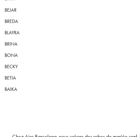
BEJAR
BREDA
BLAYRA
BRINA
BONA
BECKY
BETIA
BAIKA
Chez Aire Barcelona, nous créons des robes de mariée sophi