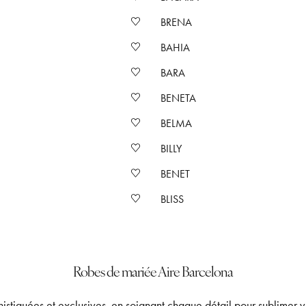
BRENA
BAHIA
BARA
BENETA
BELMA
BILLY
BENET
BLISS
Robes de mariée Aire Barcelona
stiquées et exclusives, en soignant chaque détail pour sublimer v