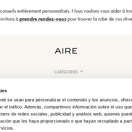
 conseils entièrement personnalisés. Nous voulons vous aider à tro
invitons à
prendre rendez-vous
pour trouver la robe de vos rêv
CATÉGORIES
BESOIN D'AIDE ?
ies
POINT DE VENTE
web se usan para personalizar el contenido y los anuncios, ofrec
ar el tráfico. Además, compartimos información sobre el uso que
tners de redes sociales, publicidad y análisis web, quienes pue
ación que les haya proporcionado o que hayan recopilado a parti
vicios.