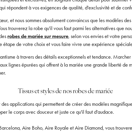
ui répondent à vos exigences de qualité, d'exclusivité et de confo
e cœur, et nous sommes absolument convaincus que les modèles des
Vous trouverez la robe qu'il vous faut parmi les alternatives que 
 des
robes de mariée sur mesure
, selon vos envies et votre perso
étape de votre choix et vous faire vivre une expérience spéciale
ntisme à travers des détails exceptionnels et tendance. Marcher j
aux lignes épurées qui offrent à la mariée une grande liberté de m
her.
Tissus et styles de nos robes de mariée
t des applications qui permettent de créer des modèles magnifiques 
pper le corps avec douceur et juste ce qu'il faut d'audace.
e Barcelona, Aire Boho, Aire Royale et Aire Diamond, vous trouve