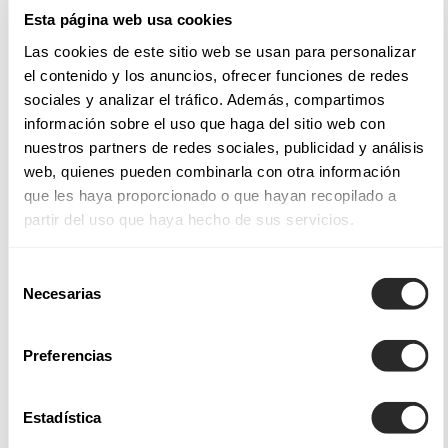
tissus nobles utilisés pour chaque modèle, un régal pour la
Esta página web usa cookies
vue et le toucher.
Las cookies de este sitio web se usan para personalizar
el contenido y los anuncios, ofrecer funciones de redes
Tissus et styles de nos robes de mariée
sociales y analizar el tráfico. Además, compartimos
información sobre el uso que haga del sitio web con
Les robes de mariée Aire Barcelona intègrent des finitions et
nuestros partners de redes sociales, publicidad y análisis
des applications qui permettent de créer des modèles
web, quienes pueden combinarla con otra información
magnifiques et saisissants, telles les
robes de mariée de
que les haya proporcionado o que hayan recopilado a
partir del uso que haya hecho de sus servicios.
coupe sirène
, ajustées du bustier jusqu'aux hanches, afin
d'envelopper le corps avec douceur et juste ce qu'il faut
Selección
d'audace.
Necesarias
de
consentimiento
Parmi nos collections de robes de mariée Aire Atelier, Aire
Preferencias
Barcelona, Aire Boho, Aire Royale et Aire Diamond, vous
trouverez non seulement une grande variété de modèles,
mais également des tissus légers soigneusement sélectionnés
Estadística
qui offrent un tombé fluide ou des dentelles subtiles pour