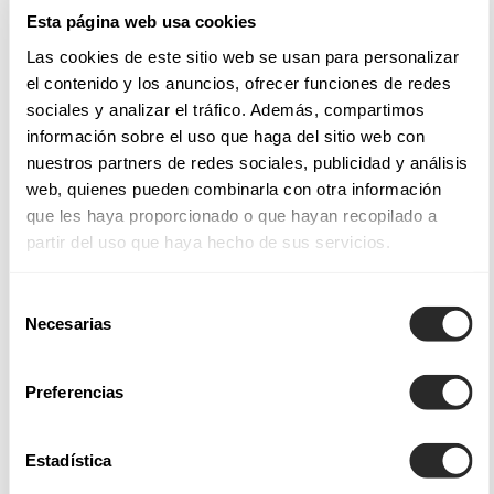
tissus nobles utilisés pour chaque modèle, un régal pour la
Esta página web usa cookies
vue et le toucher.
Las cookies de este sitio web se usan para personalizar
el contenido y los anuncios, ofrecer funciones de redes
Tissus et styles de nos robes de mariée
sociales y analizar el tráfico. Además, compartimos
información sobre el uso que haga del sitio web con
Les robes de mariée Aire Barcelona intègrent des finitions et
nuestros partners de redes sociales, publicidad y análisis
des applications qui permettent de créer des modèles
web, quienes pueden combinarla con otra información
magnifiques et saisissants, telles les
robes de mariée de
que les haya proporcionado o que hayan recopilado a
partir del uso que haya hecho de sus servicios.
coupe sirène
, ajustées du bustier jusqu'aux hanches, afin
d'envelopper le corps avec douceur et juste ce qu'il faut
Selección
d'audace.
Necesarias
de
consentimiento
Parmi nos collections de robes de mariée Aire Atelier, Aire
Preferencias
Barcelona, Aire Boho, Aire Royale et Aire Diamond, vous
trouverez non seulement une grande variété de modèles,
mais également des tissus légers soigneusement sélectionnés
Estadística
qui offrent un tombé fluide ou des dentelles subtiles pour