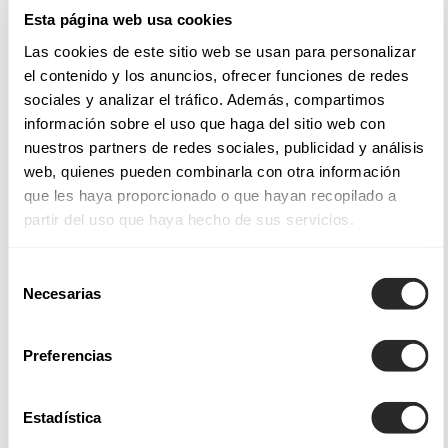
tissus nobles utilisés pour chaque modèle, un régal pour la
Esta página web usa cookies
vue et le toucher.
Las cookies de este sitio web se usan para personalizar
el contenido y los anuncios, ofrecer funciones de redes
Tissus et styles de nos robes de mariée
sociales y analizar el tráfico. Además, compartimos
información sobre el uso que haga del sitio web con
Les robes de mariée Aire Barcelona intègrent des finitions et
nuestros partners de redes sociales, publicidad y análisis
des applications qui permettent de créer des modèles
web, quienes pueden combinarla con otra información
magnifiques et saisissants, telles les
robes de mariée de
que les haya proporcionado o que hayan recopilado a
partir del uso que haya hecho de sus servicios.
coupe sirène
, ajustées du bustier jusqu'aux hanches, afin
d'envelopper le corps avec douceur et juste ce qu'il faut
Selección
d'audace.
Necesarias
de
consentimiento
Parmi nos collections de robes de mariée Aire Atelier, Aire
Preferencias
Barcelona, Aire Boho, Aire Royale et Aire Diamond, vous
trouverez non seulement une grande variété de modèles,
mais également des tissus légers soigneusement sélectionnés
Estadística
qui offrent un tombé fluide ou des dentelles subtiles pour