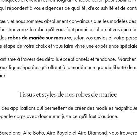
ui répondent à vos exigences de qualité, d'exclusivité et de confo
e cœur, et nous sommes absolument convaincus que les modèles des
Vous trouverez la robe qu'il vous faut parmi les alternatives que 
 des
robes de mariée sur mesure
, selon vos envies et votre perso
étape de votre choix et vous faire vivre une expérience spéciale
ntisme à travers des détails exceptionnels et tendance. Marcher j
aux lignes épurées qui offrent à la mariée une grande liberté de m
her.
Tissus et styles de nos robes de mariée
t des applications qui permettent de créer des modèles magnifiques 
pper le corps avec douceur et juste ce qu'il faut d'audace.
e Barcelona, Aire Boho, Aire Royale et Aire Diamond, vous trouve