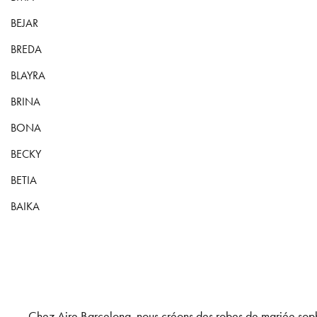
BEJAR
BREDA
BLAYRA
BRINA
BONA
BECKY
BETIA
BAIKA
Chez Aire Barcelona, nous créons des robes de mariée sophi