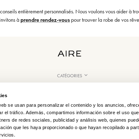
 conseils entièrement personnalisés. Nous voulons vous aider à tro
invitons à
prendre rendez-vous
pour trouver la robe de vos rêv
CATÉGORIES
BESOIN D'AIDE ?
ies
POINT DE VENTE
web se usan para personalizar el contenido y los anuncios, ofrec
ar el tráfico. Además, compartimos información sobre el uso que
tners de redes sociales, publicidad y análisis web, quienes pue
ación que les haya proporcionado o que hayan recopilado a parti
vicios.