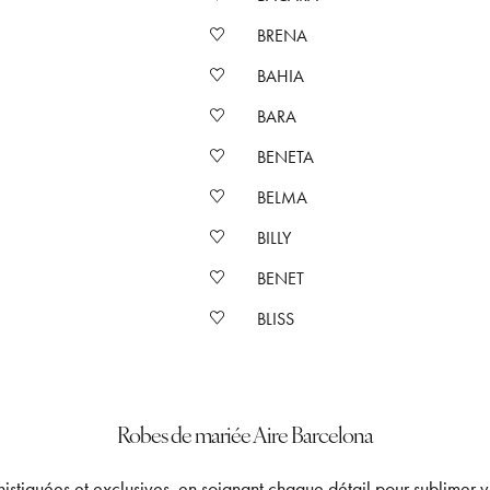
BRENA
BAHIA
BARA
BENETA
BELMA
BILLY
BENET
BLISS
Robes de mariée Aire Barcelona
stiquées et exclusives, en soignant chaque détail pour sublimer v