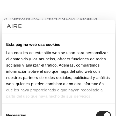
/
VESTIDOS DE NOIVA
/
ACESSÓRIO DE NOIVA
/
9LT08PEIN0P
9LT08PEIN0P
Esta página web usa cookies
Travessa de noiva. Confecionado em strass. Modelo MB
Accessories.
Las cookies de este sitio web se usan para personalizar
el contenido y los anuncios, ofrecer funciones de redes
sociales y analizar el tráfico. Además, compartimos
información sobre el uso que haga del sitio web con
nuestros partners de redes sociales, publicidad y análisis
SOLICITE UMA MARCAÇÃO
web, quienes pueden combinarla con otra información
que les haya proporcionado o que hayan recopilado a
partir del uso que haya hecho de sus servicios.
Selección
Necesarias