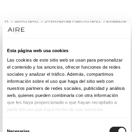
/
ABITI DA SPOSA
/
ACCESSORIO PER CAPELLI DA SPOSA
/
9LT08PEIN0P
9LT08PEIN0P
Esta página web usa cookies
Pettinino da sposa. Realizzato in strass. Modello MB
Accessories.
Las cookies de este sitio web se usan para personalizar
el contenido y los anuncios, ofrecer funciones de redes
sociales y analizar el tráfico. Además, compartimos
información sobre el uso que haga del sitio web con
nuestros partners de redes sociales, publicidad y análisis
PRENOTA UN APPUNTAMENTO
web, quienes pueden combinarla con otra información
que les haya proporcionado o que hayan recopilado a
partir del uso que haya hecho de sus servicios.
Selección
Necesarias