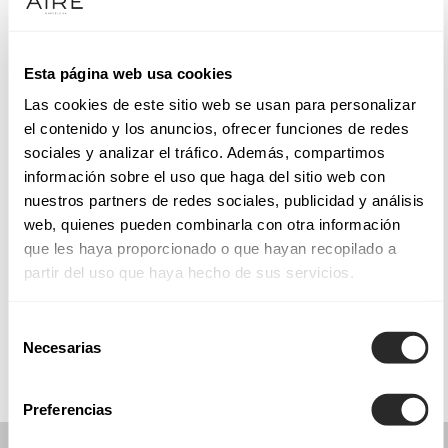
Terça-feira: 10:00 – 14:00, 17:00 – 20:30
Quarta-feira: 10:00 – 14:00, 17:00 – 20:30
Quinta-feira: 10:00 – 14:00, 17:00 – 20:30
Esta página web usa cookies
Sexta-feira: 10:00 – 14:00, 17:00 – 20:30
Las cookies de este sitio web se usan para personalizar
Sábado: 10:00 – 14:00, 17:00 – 20:30
el contenido y los anuncios, ofrecer funciones de redes
Domingo: Fechado
sociales y analizar el tráfico. Además, compartimos
información sobre el uso que haga del sitio web con
nuestros partners de redes sociales, publicidad y análisis
PEÇA UMA MARCAÇÃO
web, quienes pueden combinarla con otra información
que les haya proporcionado o que hayan recopilado a
partir del uso que haya hecho de sus servicios.
COLLECTIONS
COMUNHÃO
Selección
Necesarias
de
consentimiento
Preferencias