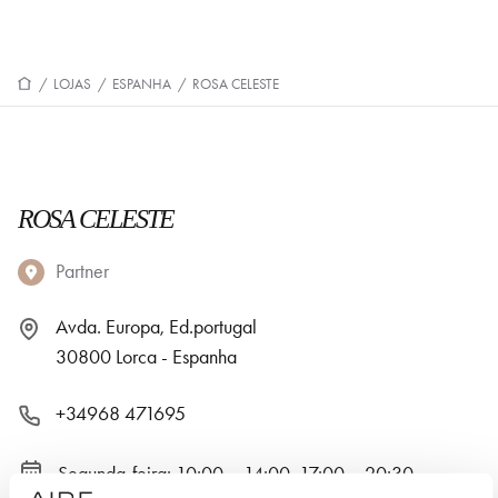
/
LOJAS
/
ESPANHA
/
ROSA CELESTE
ROSA CELESTE
Partner
Avda. Europa, Ed.portugal
30800 Lorca - Espanha
+34968 471695
Segunda-feira: 10:00 – 14:00, 17:00 – 20:30