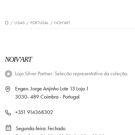
/
LOJAS
/
PORTUGAL
/
NOIV'ART
NOIV'ART
Loja Silver Partner: Seleção representativa da coleção.
Engen. Jorge Anjinho Lote 13 Loja 1
3030- 489 Coimbra - Portugal
+351 914368302
Segunda-feira: Fechado