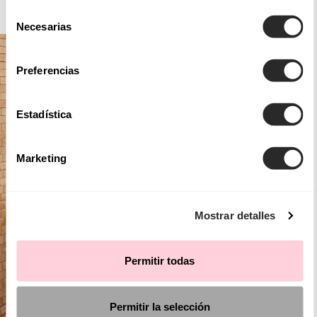
AIRE BOHO
Selección
Necesarias
de
consentimiento
Preferencias
Estadística
Marketing
Mostrar detalles
Permitir todas
Permitir la selección