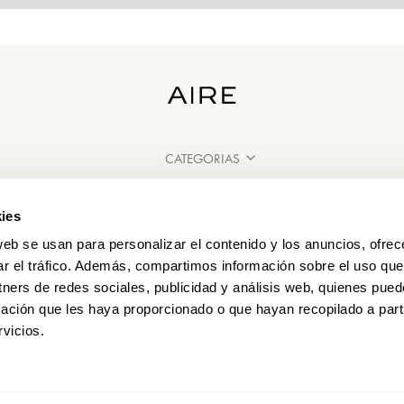
CATEGORIAS
PRECISA DE AJUDA?
ies
PONTOS DE VENDA
web se usan para personalizar el contenido y los anuncios, ofrec
ar el tráfico. Además, compartimos información sobre el uso que
tners de redes sociales, publicidad y análisis web, quienes pue
ación que les haya proporcionado o que hayan recopilado a parti
vicios.