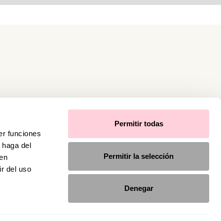
Permitir todas
er funciones
 haga del
Permitir la selección
den
r del uso
Denegar